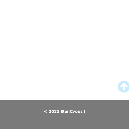
© 2025 El
anCvous !